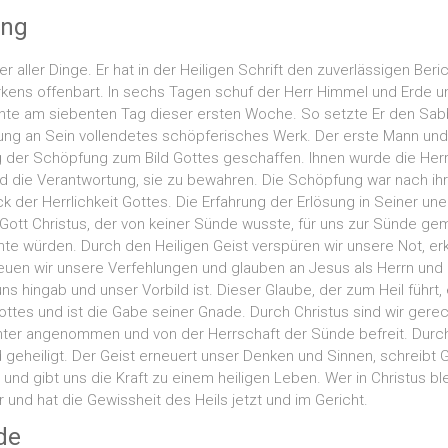
ung
er aller Dinge. Er hat in der Heiligen Schrift den zuverlässigen Beri
kens offenbart. In sechs Tagen schuf der Herr Himmel und Erde 
uhte am siebenten Tag dieser ersten Woche. So setzte Er den Sabb
ung an Sein vollendetes schöpferisches Werk. Der erste Mann und 
 der Schöpfung zum Bild Gottes geschaffen. Ihnen wurde die Herr
d die Verantwortung, sie zu bewahren. Die Schöpfung war nach ihr
k der Herrlichkeit Gottes. Die Erfahrung der Erlösung in Seiner un
Gott Christus, der von keiner Sünde wusste, für uns zur Sünde gem
hte würden. Durch den Heiligen Geist verspüren wir unsere Not, er
euen wir unsere Verfehlungen und glauben an Jesus als Herrn und E
 uns hingab und unser Vorbild ist. Dieser Glaube, der zum Heil führt,
ttes und ist die Gabe seiner Gnade. Durch Christus sind wir gerech
ter angenommen und von der Herrschaft der Sünde befreit. Durch 
geheiligt. Der Geist erneuert unser Denken und Sinnen, schreibt 
 und gibt uns die Kraft zu einem heiligen Leben. Wer in Christus ble
r und hat die Gewissheit des Heils jetzt und im Gericht.
de