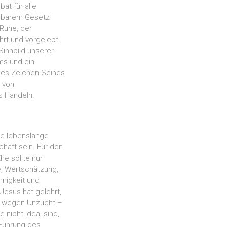
t für alle
elbarem Gesetz
Ruhe, der
hrt und vorgelebt
Sinnbild unserer
ms und ein
des Zeichen Seines
 von
s Handeln.
ine lebenslange
haft sein. Für den
he sollte nur
, Wertschätzung,
nnigkeit und
Jesus hat gelehrt,
n wegen Unzucht –
 nicht ideal sind,
 Führung des