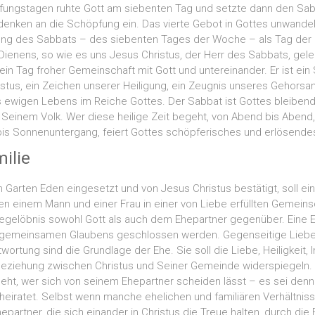
ngstagen ruhte Gott am siebenten Tag und setzte dann den Sabba
nken an die Schöpfung ein. Das vierte Gebot in Gottes unwand
gung des Sabbats – des siebenten Tages der Woche – als Tag der 
ienens, so wie es uns Jesus Christus, der Herr des Sabbats, gele
 ein Tag froher Gemeinschaft mit Gott und untereinander. Er ist ein 
istus, ein Zeichen unserer Heiligung, ein Zeugnis unseres Gehorsa
ewigen Lebens im Reiche Gottes. Der Sabbat ist Gottes bleiben
Seinem Volk. Wer diese heilige Zeit begeht, von Abend bis Abend,
s Sonnenuntergang, feiert Gottes schöpferisches und erlösende
ilie
m Garten Eden eingesetzt und von Jesus Christus bestätigt, soll e
n einem Mann und einer Frau in einer von Liebe erfüllten Gemeinsc
Ehegelöbnis sowohl Gott als auch dem Ehepartner gegenüber. Eine E
 gemeinsamen Glaubens geschlossen werden. Gegenseitige Liebe
ortung sind die Grundlage der Ehe. Sie soll die Liebe, Heiligkeit, I
Beziehung zwischen Christus und Seiner Gemeinde widerspiegeln. 
ht, wer sich von seinem Ehepartner scheiden lässt – es sei den
eiratet. Selbst wenn manche ehelichen und familiären Verhältnisse
artner, die sich einander in Christus die Treue halten, durch die