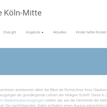
 Köln-Mitte
OneLight
Angebote
Aktuelles
Kinder helfen Kinder
entisten anerkennen allein die Bibel als Richtschnur ihres Glaube
eugungen als grundlegende Lehren der Heiligen Schrift. Diese in
en Glaubensüberzeugungen
stellen dar, wie die Gemeinde die bibl
gt. Die nachfolgenden Zeilen enthalten einen Auszug adventistisc