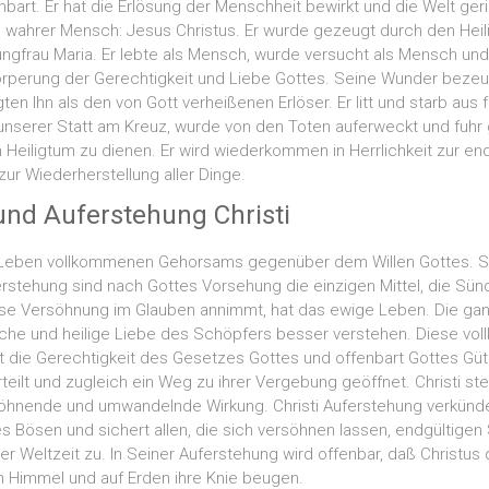
art. Er hat die Erlösung der Menschheit bewirkt und die Welt geri
h wahrer Mensch: Jesus Christus. Er wurde gezeugt durch den Heil
ngfrau Maria. Er lebte als Mensch, wurde versucht als Mensch un
rperung der Gerechtigkeit und Liebe Gottes. Seine Wunder bezeu
ten Ihn als den von Gott verheißenen Erlöser. Er litt und starb aus f
nserer Statt am Kreuz, wurde von den Toten auferweckt und fuhr
Heiligtum zu dienen. Er wird wiederkommen in Herrlichkeit zur end
ur Wiederherstellung aller Dinge.
und Auferstehung Christi
n Leben vollkommenen Gehorsams gegenüber dem Willen Gottes. Se
rstehung sind nach Gottes Vorsehung die einzigen Mittel, die S
ese Versöhnung im Glauben annimmt, hat das ewige Leben. Die g
iche und heilige Liebe des Schöpfers besser verstehen. Diese v
 die Gerechtigkeit des Gesetzes Gottes und offenbart Gottes Güt
eilt und zugleich ein Weg zu ihrer Vergebung geöffnet. Christi ste
öhnende und umwandelnde Wirkung. Christi Auferstehung verkünd
s Bösen und sichert allen, die sich versöhnen lassen, endgültige
 Weltzeit zu. In Seiner Auferstehung wird offenbar, daß Christus d
im Himmel und auf Erden ihre Knie beugen.