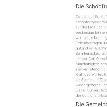
Die Schöpf
Gott ist der Schöpf
schöpferischen Wir
auf der Erde und r
beständige Erinner
wurden als Krönung
Erde übertragen un
gut und ein Ausdruc
Barmherzigkeit hat 
Ihm vor Gott Gerec
Sündhaftigkeit, ber
stellvertretend für
Kraft des Wortes Go
als Söhne und Töch
wiedergeboren und 
Liebe in unser Herz
der göttlichen Natu
Die Gemein