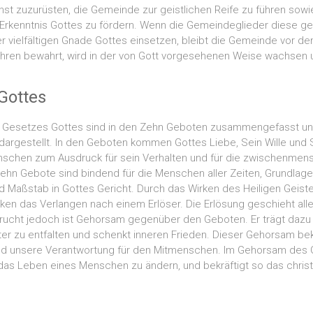
t zuzurüsten, die Gemeinde zur geistlichen Reife zu führen sowie
 Erkenntnis Gottes zu fördern. Wenn die Gemeindeglieder diese ge
er vielfältigen Gnade Gottes einsetzen, bleibt die Gemeinde vor 
Lehren bewahrt, wird in der von Gott vorgesehenen Weise wachsen 
Gottes
 Gesetzes Gottes sind in den Zehn Geboten zusammengefasst u
t dargestellt. In den Geboten kommen Gottes Liebe, Sein Wille und 
schen zum Ausdruck für sein Verhalten und für die zwischenmen
ehn Gebote sind bindend für die Menschen aller Zeiten, Grundlage
d Maßstab in Gottes Gericht. Durch das Wirken des Heiligen Geist
en das Verlangen nach einem Erlöser. Die Erlösung geschieht alle
Frucht jedoch ist Gehorsam gegenüber den Geboten. Er trägt dazu 
kter zu entfalten und schenkt inneren Frieden. Dieser Gehorsam b
nd unsere Verantwortung für den Mitmenschen. Im Gehorsam des 
 das Leben eines Menschen zu ändern, und bekräftigt so das christ