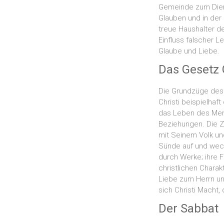
Gemeinde zum Diens
Glauben und in der
treue Haushalter d
Einfluss falscher 
Glaube und Liebe.
Das Gesetz 
Die Grundzüge des
Christi beispielhaf
das Leben des Men
Beziehungen. Die Z
mit Seinem Volk un
Sünde auf und weck
durch Werke; ihre 
christlichen Chara
Liebe zum Herrn u
sich Christi Macht,
Der Sabbat