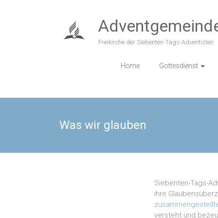
Zum
Inhalt
Adventgemeinde
springen
Freikirche der Siebenten-Tags-Adventisten
Home
Gottesdienst
Was wir glauben
Siebenten-Tags-Adv
ihre Glaubensüberz
zusammengestellt
versteht und bezeu