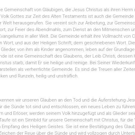
e Gemeinschaft von Gläubigen, die Jesus Christus als ihren Herrn 
Volk Gottes zur Zeit des Alten Testaments ist auch die Gemeind
 Welt herausgerufen. Sie vereint sich zur Anbetung, zur Gemeinsch
rt, zur Feier des Abendmahls, zum Dienst an den Mitmenschen u
vangeliums in aller Welt. Die Gemeinde erhält ihre Vollmacht von 
 Wort, und aus der Heiligen Schrift, dem geschriebenen Wort. Die
re Glieder, von ihm als Kinder angenommen, leben auf der Grundla
e ist eine Gemeinschaft des Glaubens, der Leib Christi, dessen Ha
hristus starb, damit Er sie heilige und reinige. Bei Seiner Wiederkunft
darstellen als verherrlichte Gemeinde. Es sind die Treuen aller Zeit
ken und Runzeln, heilig und unsträflich.
kennen wir unseren Glauben an den Tod und die Auferstehung Jes
für die Sünde tot sind und entschlossen, ein neues Leben zu führe
rrn und Erlöser, werden seinem Volk hinzugefügt und als Glieder s
ufe ist ein Sinnbild für unsere Gemeinschaft mit Christus, für di
 Empfang des Heiligen Geistes. Sie ist eine Bestätigung des Gla
 Zeichen der Reue über die Sünde und wird vollzogen durch Unter