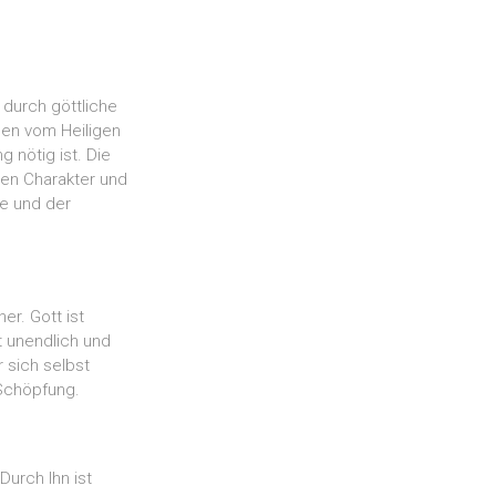
 durch göttliche
ben vom Heiligen
 nötig ist. Die
 den Charakter und
re und der
er. Gott ist
st unendlich und
r sich selbst
 Schöpfung.
Durch Ihn ist