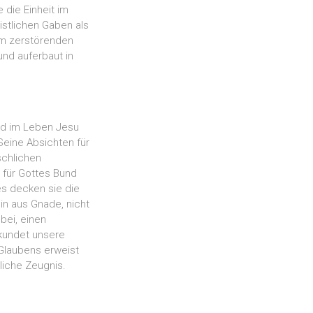
 die Einheit im
istlichen Gaben als
dem zerstörenden
und auferbaut in
nd im Leben Jesu
Seine Absichten für
schlichen
 für Gottes Bund
es decken sie die
in aus Gnade, nicht
bei, einen
ekundet unsere
Glaubens erweist
liche Zeugnis.