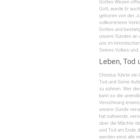
Gottes Wesen offenb
Gott, wurde Er auc
geboren von der Ju
vollkommene Verkö
Gottes und bestätig
unsere Sünden an u
uns im himmlischen 
Seines Volkes und z
Leben, Tod 
Christus führte ei
Tod und Seine Aufe
zu sühnen. Wer di
kann so die unendl
Versöhnung erweist
unsere Sünde verurt
hat sühnende, vers
über die Mächte de
und Tod am Ende der
werden einst alle 