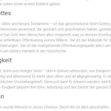
 sollen einen ersten Einblick geben.
ttes
t – Altes und Neues Testament – ist das geschriebene Wort Gottes,
en Menschen anvertraut, die geredet und geschrieben haben, getrie
rt hat Gott dem Menschen alles mitgeteilt, was zu dessen Errettung
 die unfehlbare Offenbarung seines Willens. Sie ist der Maßstab für
 Erfahrungen. Sie ist die maßgebende Offenbarungsquelle aller Leh
ht von Gottes Handeln in der Geschichte.
gkeit
er, Sohn und Heiliger Geist – drei in Einheit verbunden, von Ewigkeit h
tig und allwissend; Er steht über allem und ist allgegenwärtig. Er i
chlichen Vorstellungskraft. Dennoch kann Er erkannt werden, weil E
lle Ewigkeit gebührt Ihm Ehre, Anbetung und der Dienst der ganzen
hn
 wurde Mensch in Jesus Christus. Durch Ihn ist alles geschaffen. 