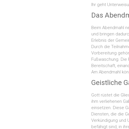
Ihr geht Unterweisu
Das Abend
Beim Abendmahl neh
und bringen dadurc
Erlebnis der Gemein
Durch die Teilnahm
Vorbereitung gehör
Fußwaschung. Die F
Bereitschaft, einan
Am Abendmahl könne
Geistliche 
Gott rüstet die Gli
ihm verliehenen G
einsetzen. Diese G
Diensten, die die G
Verkündigung und U
befähigt sind, in i