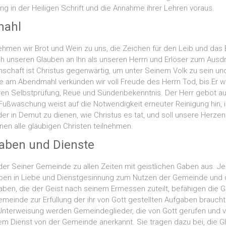
ng in der Heiligen Schrift und die Annahme ihrer Lehren voraus.
mahl
men wir Brot und Wein zu uns, die Zeichen für den Leib und das Bl
h unseren Glauben an Ihn als unseren Herrn und Erlöser zum Ausd
schaft ist Christus gegenwärtig, um unter Seinem Volk zu sein und
e am Abendmahl verkünden wir voll Freude des Herrn Tod, bis Er 
en Selbstprüfung, Reue und Sündenbekenntnis. Der Herr gebot au
ußwaschung weist auf die Notwendigkeit erneuter Reinigung hin, 
der in Demut zu dienen, wie Christus es tat, und soll unsere Herzen
n alle gläubigen Christen teilnehmen.
Gaben und Dienste
eder Seiner Gemeinde zu allen Zeiten mit geistlichen Gaben aus. Je
aben in Liebe und Dienstgesinnung zum Nutzen der Gemeinde und
aben, die der Geist nach seinem Ermessen zuteilt, befähigen die G
emeinde zur Erfüllung der ihr von Gott gestellten Aufgaben braucht
nterweisung werden Gemeindeglieder, die von Gott gerufen und v
hrem Dienst von der Gemeinde anerkannt. Sie tragen dazu bei, die G