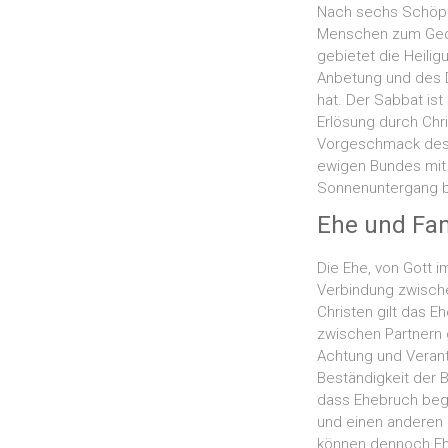
Nach sechs Schöpfu
Menschen zum Gede
gebietet die Heili
Anbetung und des D
hat. Der Sabbat ist
Erlösung durch Chr
Vorgeschmack des 
ewigen Bundes mit 
Sonnenuntergang bi
Ehe und Fam
Die Ehe, von Gott i
Verbindung zwische
Christen gilt das 
zwischen Partnern
Achtung und Verantw
Beständigkeit der 
dass Ehebruch bege
und einen anderen h
können dennoch Ehep