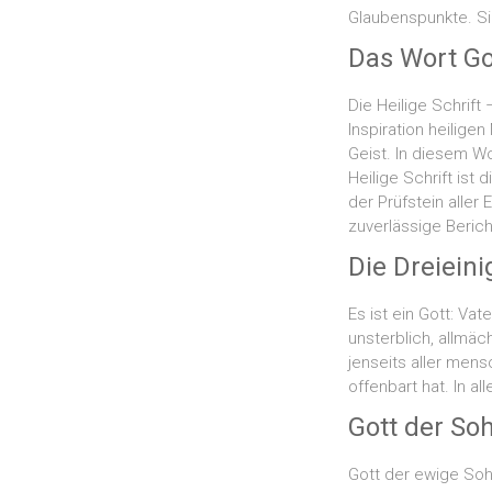
Glaubenspunkte. Sie
Das Wort Go
Die Heilige Schrif
Inspiration heilig
Geist. In diesem Wo
Heilige Schrift ist
der Prüfstein aller
zuverlässige Beric
Die Dreieini
Es ist ein Gott: Vat
unsterblich, allmäch
jenseits aller mens
offenbart hat. In a
Gott der So
Gott der ewige Sohn