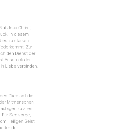
ut Jesu Christi,
ruck. In diesem
 es zu stärken.
wiederkommt. Zur
ch den Dienst der
ist Ausdruck der
 in Liebe verbinden.
des Glied soll die
 der Mitmenschen
läubigen zu allen
. Für Seelsorge,
om Heiligen Geist
lieder der