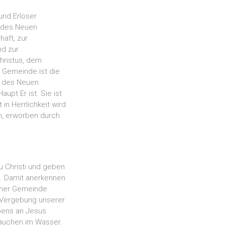
und Erlöser
e des Neuen
aft, zur
nd zur
Christus, dem
 Gemeinde ist die
ge des Neuen
upt Er ist. Sie ist
 in Herrlichkeit wird
en, erworben durch
u Christi und geben
n. Damit anerkennen
einer Gemeinde
e Vergebung unserer
ubens an Jesus
tauchen im Wasser.