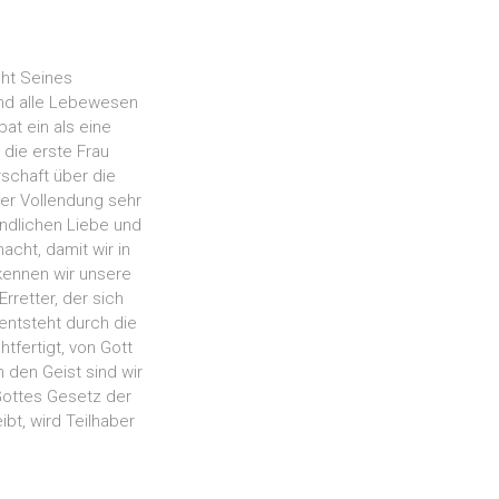
cht Seines
und alle Lebewesen
at ein als eine
die erste Frau
schaft über die
er Vollendung sehr
endlichen Liebe und
acht, damit wir in
kennen wir unsere
rretter, der sich
 entsteht durch die
tfertigt, von Gott
den Geist sind wir
Gottes Gesetz der
ibt, wird Teilhaber