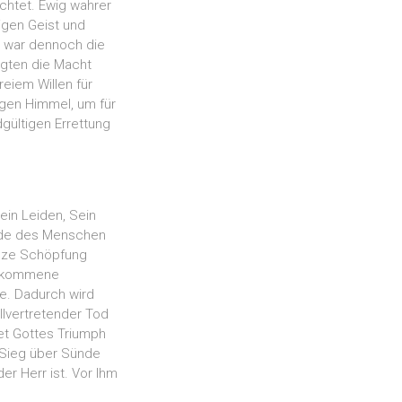
chtet. Ewig wahrer
igen Geist und
d war dennoch die
gten die Macht
reiem Willen für
 gen Himmel, um für
gültigen Errettung
in Leiden, Sein
ünde des Menschen
anze Schöpfung
ollkommene
e. Dadurch wird
llvertretender Tod
et Gottes Triumph
n Sieg über Sünde
er Herr ist. Vor Ihm